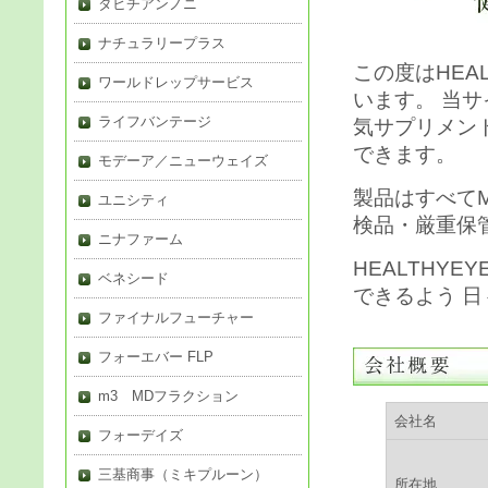
タヒチアンノニ
ナチュラリープラス
この度はHEA
ワールドレップサービス
います。 当
ライフバンテージ
気サプリメン
できます。
モデーア／ニューウェイズ
製品はすべて
ユニシティ
検品・厳重保
ニナファーム
HEALTHY
ベネシード
できるよう 
ファイナルフューチャー
フォーエバー FLP
m3 MDフラクション
会社名
フォーデイズ
三基商事（ミキプルーン）
所在地